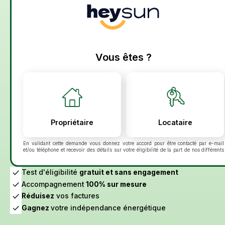
En validant cette demande vous donnez votre accord pour être contacté par e-mail
et/ou téléphone et recevoir des détails sur votre éligibilité de la part de nos différents
partenaires pour le suivi de votre demande et la relation commerciale qui peut en
découler. Vous disposez du droit de vous inscrire sur la liste d'opposition au
démarchage téléphonique bloctel.gouv.fr. Pour en savoir plus sur la gestion de vos
Test d'éligibilité
gratuit et sans engagement
données personnelles et exercer vos droits, consultez :
Politique de confidentialité
Accompagnement
100% sur mesure
Voir plus
Réduisez
vos factures
Gagnez
votre indépendance énergétique