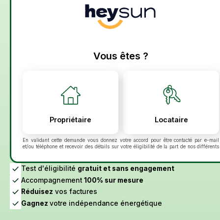
En validant cette demande vous donnez votre accord pour être contacté par e-mail
et/ou téléphone et recevoir des détails sur votre éligibilité de la part de nos différents
partenaires pour le suivi de votre demande et la relation commerciale qui peut en
découler. Vous disposez du droit de vous inscrire sur la liste d'opposition au
démarchage téléphonique bloctel.gouv.fr. Pour en savoir plus sur la gestion de vos
Test d'éligibilité
gratuit et sans engagement
données personnelles et exercer vos droits, consultez :
Politique de confidentialité
Accompagnement
100% sur mesure
Voir plus
Réduisez
vos factures
Gagnez
votre indépendance énergétique