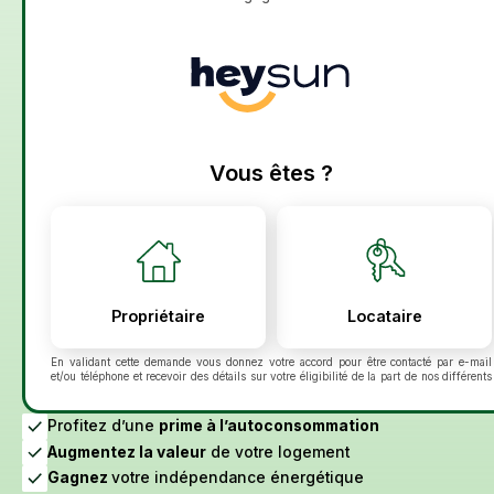
En validant cette demande vous donnez votre accord pour être contacté par e-mail
et/ou téléphone et recevoir des détails sur votre éligibilité de la part de nos différents
partenaires pour le suivi de votre demande et la relation commerciale qui peut en
découler. Vous disposez du droit de vous inscrire sur la liste d'opposition au
démarchage téléphonique bloctel.gouv.fr. Pour en savoir plus sur la gestion de vos
Profitez d’une
prime à l’autoconsommation
données personnelles et exercer vos droits, consultez :
Politique de confidentialité
Augmentez la valeur
de votre logement
Voir plus
Gagnez
votre indépendance énergétique