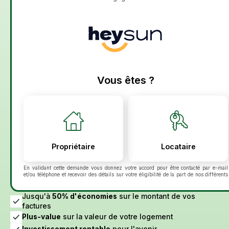
En validant cette demande vous donnez votre accord pour être contacté par e-mail
et/ou téléphone et recevoir des détails sur votre éligibilité de la part de nos différents
partenaires pour le suivi de votre demande et la relation commerciale qui peut en
découler. Vous disposez du droit de vous inscrire sur la liste d'opposition au
démarchage téléphonique bloctel.gouv.fr. Pour en savoir plus sur la gestion de vos
Jusqu'à
50% d'économies
sur le montant de vos
données personnelles et exercer vos droits, consultez :
Politique de confidentialité
factures
Voir plus
Plus-value
sur la valeur de votre logement
Investissement rentable
pour l'avenir